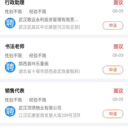
行政助理
面议
08-09
性别不限
经验不限
武汉致远永利投资管理有限责任公司
申请
武汉武昌区中北路楚河汉街总部国际C座1204
书法老师
面议
08-09
性别不限
经验不限
郧西县咔乐童画
申请
湖北省十堰市郧西县武商量贩斜对面公交车中转站对面
销售代表
面议
08-09
性别不限
经验不限
武汉顶琇物业有限公司
申请
江汉区唐家墩发展大道299号顶琇物业办公室