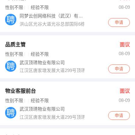
08-09
出纳
保险
性别不限
经验不限
同梦云创网络科技（武汉）有限公司
编辑
法律
申请
洪山区光谷大道光谷总部国际6栋4层08号
保洁
贸易采购
品质主管
面议
跟单
理财顾问
08-09
性别不限
经验不限
武汉顶琇物业有限公司
其他职位
申请
江汉区唐家墩发展大道299号顶琇物业办公室
物业客服前台
面议
08-09
性别不限
经验不限
武汉顶琇物业有限公司
申请
江汉区唐家墩发展大道299号顶琇物业办公室