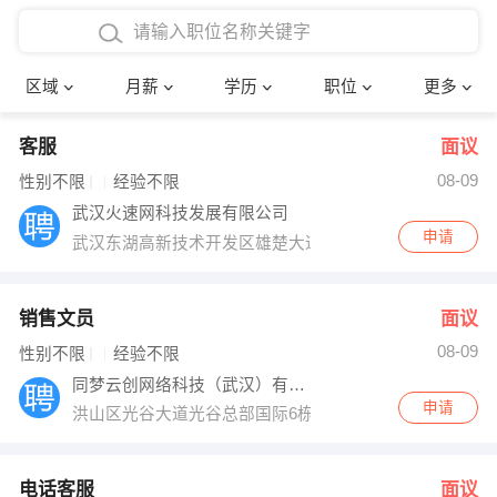
4000-5000元
本科
行政后勤
建筑装潢
确定
区域
月薪
学历
职位
更多
5000-8000元
硕士
销售岗位
教师
客服
面议
8000-12000元
博士
文员
护士
08-09
性别不限
经验不限
12000-20000元
财务会计
传单派发
武汉火速网科技发展有限公司
申请
武汉东湖高新技术开发区雄楚大道888号金地雄楚一号商业2
其他
超市零售
促销导购
网络IT
保健按摩
销售文员
面议
08-09
性别不限
经验不限
快递员
前台接待
同梦云创网络科技（武汉）有限公司
申请
洪山区光谷大道光谷总部国际6栋4层08号
收银员
技术员/工程师
水电/机修
部门经理
电话客服
面议