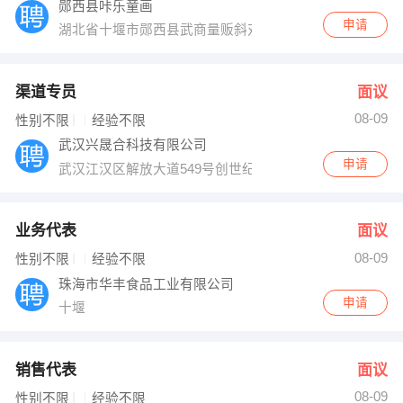
郧西县咔乐童画
申请
湖北省十堰市郧西县武商量贩斜对面公交车中转站对面
渠道专员
面议
08-09
性别不限
经验不限
武汉兴晟合科技有限公司
申请
武汉江汉区解放大道549号创世纪广场A座23层12室
业务代表
面议
08-09
性别不限
经验不限
珠海市华丰食品工业有限公司
申请
十堰
销售代表
面议
08-09
性别不限
经验不限