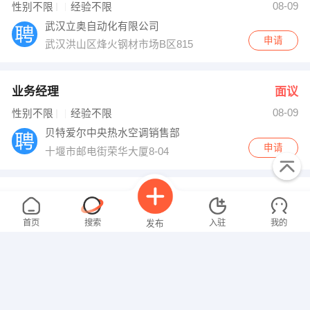
08-09
性别不限
经验不限
武汉立奥自动化有限公司
申请
武汉洪山区烽火钢材市场B区815号
业务经理
面议
08-09
性别不限
经验不限
贝特爱尔中央热水空调销售部
申请
十堰市邮电街荣华大厦8-04
PHP程序员
面议
08-09
性别不限
经验不限
首页
搜索
入驻
我的
发布
十堰邦尼房地产交易咨询有限公司
申请
湖北十堰市人民北路港晖2楼
文秘
面议