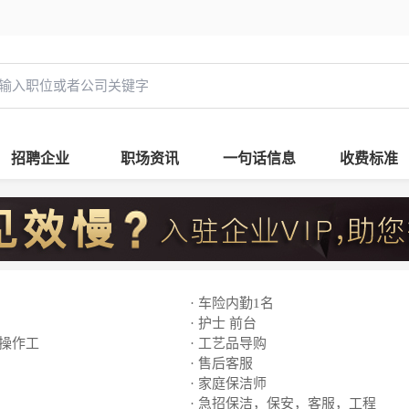
招聘企业
职场资讯
一句话信息
收费标准
· 车险内勤1名
· 护士 前台
线操作工
· 工艺品导购
· 售后客服
· 家庭保洁师
· 急招保洁，保安，客服，工程