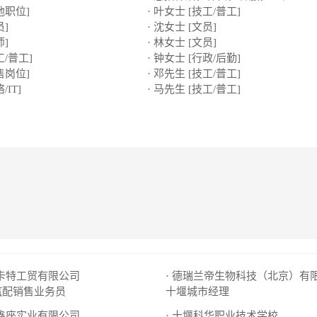
他职位]
· 叶女士 [技工/普工]
员]
· 沈女士 [文员]
师]
· 林女士 [文员]
工/普工]
· 钟女士 [行政/后勤]
售岗位]
· 邓先生 [技工/普工]
/IT]
· 马先生 [技工/普工]
市卡特工贸有限公司
· 德瑞兰帝生物科技（北京）有
汽配销售业务员
十堰城市经理
新鑫座实业有限公司
· 十堰科华职业技术学校