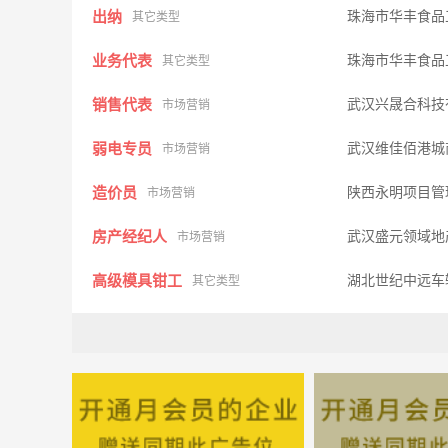
出纳
珠海市华丰食品
其它类型
业务代表
珠海市华丰食品
其它类型
销售代表
武汉兴晟合科技
市场营销
弱电专员
武汉维佳佰港城
市场营销
造价员
陕西永明项目管
市场营销
房产经纪人
武汉盛元领域地
市场营销
高级模具钳工
湖北世纪中远车
其它类型
会计
襄樊正大有限
其它类型
人事专员∕助理
同梦云创网络科
市场营销
前台接待
郧西县咔乐童
市场营销