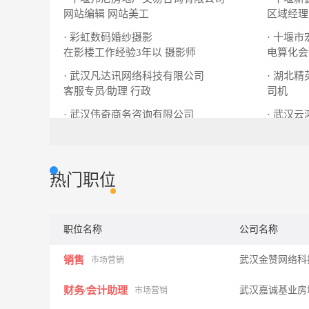
网站编辑
网站美工
区域经理
· 彩虹数码婚纱摄影
· 十堰
在影楼工作经验3年以
摄影师
电算化会
· 武汉凡达讯网络科技有限公司
· 湖北
客服专员∕助理
行政
司机
· 武汉伟奇商务咨询有限公司
· 武汉
文员∕资料整理员
淘宝客服
热门职位
职位名称
公司名称
销售
武汉金赞网络科
市场营销
财务∕会计助理
武汉嘉诚基业房
市场营销