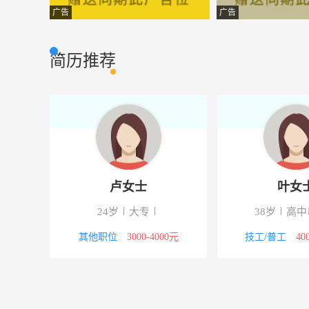
装修装潢设计
武汉天一丰装饰
市场营销
广告
广告
网站编辑
十堰邦尼房地产
其它类型
简历推荐
业务员
武汉美之源科技
市场营销
行政文员
湖北马克华龙实
市场营销
网站美工
十堰邦尼房地产
其它类型
书法老师
郧西县咔乐童
市场营销
卢女士
叶女
在影楼工作经验3年以
彩虹数码婚纱
其它类型
24岁
大专
38岁
高中
课程顾问
武汉禹乐亲子教
市场营销
00元
其他职位
3000-4000元
技工/普工
40