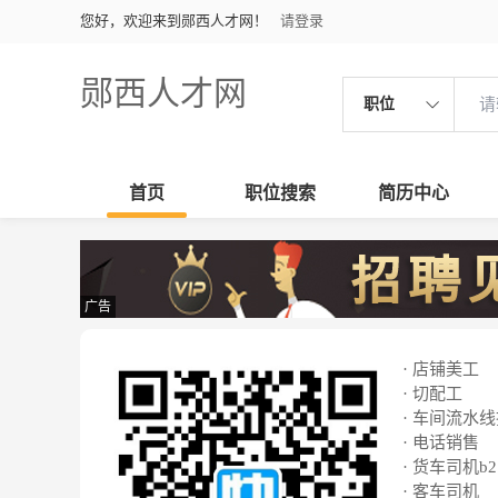
您好，欢迎来到郧西人才网！
请登录
郧西人才网
职位
首页
职位搜索
简历中心
广告
· 店铺美工
· 切配工
· 车间流水
· 电话销售
· 货车司机b2
· 客车司机