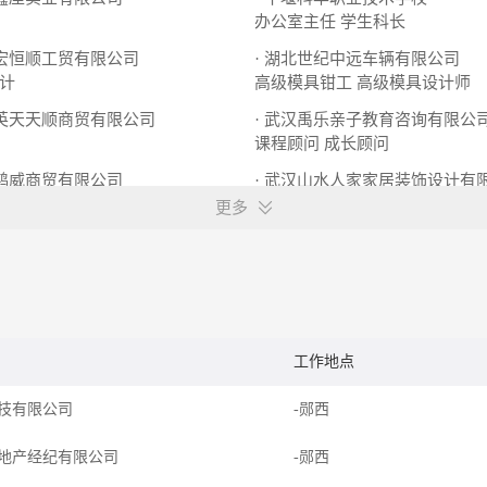
办公室主任
学生科长
市宏恒顺工贸有限公司
· 湖北世纪中远车辆有限公司
计
高级模具钳工
高级模具设计师
精英天天顺商贸有限公司
· 武汉禹乐亲子教育咨询有限公
课程顾问
成长顾问
云鸿威商贸有限公司
· 武汉山水人家家居装饰设计有
仓库理货员
设计师
更多
工作地点
技有限公司
-郧西
地产经纪有限公司
-郧西